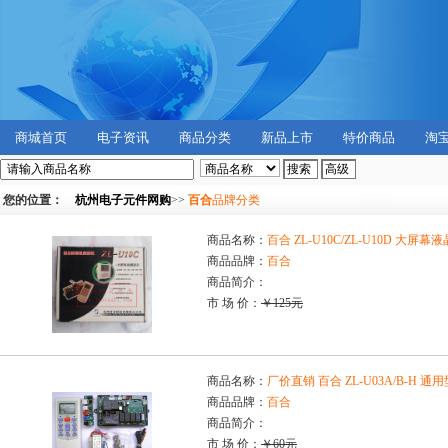
商城首页
电子资讯
商品分类
新品上市
特价商品
淘
您的位置：
杭州电子元件网购
>>
百合
品牌分类
商品名称：
百合 ZL-U10C/ZL-U10D 
商品品牌：
百合
商品简介：
市 场 价：
￥125元
商品名称：
厂价直销 百合 ZL-U03A/B-H
商品品牌：
百合
商品简介：
市 场 价：
￥60元