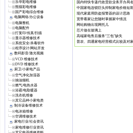
乐华彩电维修
国内特快专递代收货款业务开办局
熊猫彩电维修
中国家电连锁巨头抑制家电价格短
国产彩电综合维修
现代家庭用防盗报警器的设计思路
电脑网络/办公设备
宽带看家让您随时掌握家中情况
电脑整机
网站购物出现网托儿
电脑配件
芯片做在玻璃上
打复印/传真/扫描
高端家电售后服务“三包”缺失
显示器维修技术
普农、四通家电经营模式比较及对
系统安全/杀毒软件
程序设计/网站开发
数码影音/激光视频
VCD 维修技术
DVD 维修技术
厨卫/小家电产品
空气净化加湿器
抽油烟机
燃气/电热水器
浴霸/电取暖器
洗衣机维修
其它品种小家电类
制冷设备维修技术
电冰箱维修
空调维修技术
家电行业/社会资讯
家电维修行业资讯
其它电器维修资料