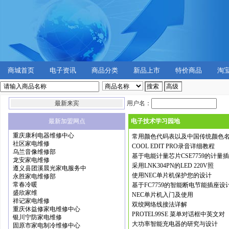
商城首页
电子资讯
商品分类
新品上市
特价商品
淘
最新来宾
用户名：
最新加盟网点
电子技术学习园地
重庆康利电器维修中心
常用颜色代码表以及中国传统颜色
社区家电维修
COOL EDIT PRO录音详细教程
乌兰音像维修部
基于电能计量芯片CSE7759的计量
龙安家电维修
采用LNK304PN的LED 220V照
遵义县团溪晨光家电服务中
使用NEC单片机保护您的设计
永胜家电维修部
常春冷暖
基于FC7759的智能断电节能插座设
盛欣家维
NEC单片机入门及使用
祥记家电维修
双绞网络线接法详解
重庆休益修家电维修中心
PROTEL99SE 菜单对话框中英文对
银川宁防家电维修
大功率智能充电器的研究与设计
固原市家电制冷维修中心