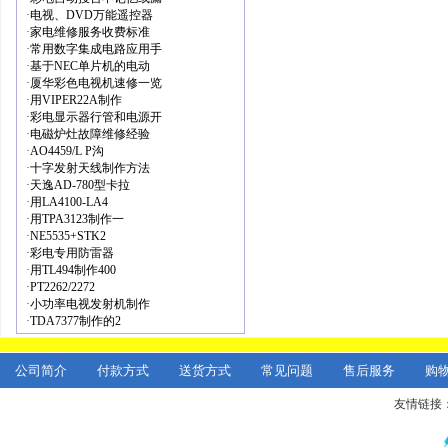
·
电视、DVD万能遥控器
·
家电维修服务收费标准
·
常用数字集成电路应用手
·
基于NEC单片机的电动
·
厦华彩色电视机速修一览
·
用VIPER22A制作
·
彩电显示器行管和电源开
·
电磁炉灶故障维修经验
·
AO4459/L P沟
·
十字发射天线制作方法
·
天逸AD-780型卡拉
·
用LA4100-LA4
·
用TPA3123制作一
·
NE5535+STK2
·
彩电专用防雷器
·
用TL494制作400
·
PT2262/2272
·
小功率电视发射机制作
·
TDA7377制作的2
公司简介
付款方式
送货方式
常见问题
售后服务
购
友情链接