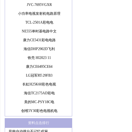
JVC-7695VGXR
小功率电视发射机电路原理
TCL-2501A彩电电
NE555单时基电路中文
康力CE5431彩电电路
海信DHP2902D飞利
铁壳 HI2023 11
康力CE6495CE64
LG冠军RT-29FB3
长虹H25K60彩色电视
海信TC2175AD彩电
美的MC-PSY18C电
创维5Y30彩色电视机电
资料点击排行
·
彩电自动搜台不记忆或漏