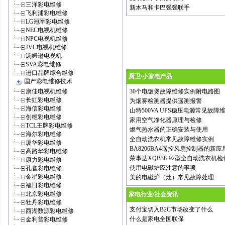
三洋彩电维修
新木马和卡巴强强联手
飞利浦彩电维修
LG冠军彩电维修
NEC电视机维修
NPC电视机维修
JVC电视机维修
汤姆逊电视机
SVA彩电维修
进口品牌综合维修
厨卫/小家电产品
国产彩电维修技术
康佳电视机维修
30个电饭煲故障维修实例附电路图
长虹彩电维修
为烟雾检测器提供遥测报警
海信彩电维修
山特500VA UPS稳压电源常见故障
创维彩电维修
家用空气净化器原理与检修
TCL王牌彩电维修
燃气热水器的正确安装与使用
海尔彩电维修
全自动洗衣机常见故障维修实例
厦华彩电维修
BA8206BA4遥控风扇控制器的新应
高路华彩电维修
荣事达XQB38-92型全自动洗衣机检
康力彩电维修
使用电磁炉应注意的事项
孔雀彩电维修
金星彩电维修
美的电磁炉（灶）常见故障处理
福日彩电维修
北京彩电维修
家电行业/社会资讯
牡丹彩电维修
支付宝切入B2C市场改变了什么
西湖数源彩电维修
什么是家电全国联保
金利普彩电维修