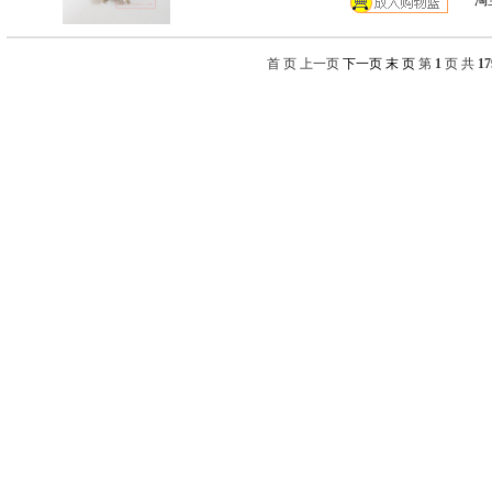
淘
首 页 上一页
下一页
末 页
第
1
页 共
17