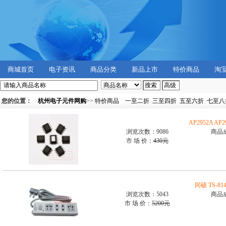
商城首页
电子资讯
商品分类
新品上市
特价商品
淘
您的位置：
杭州电子元件网购
>>
特价商品
一至二折
三至四折
五至六折
七至八
AP2952A A
浏览次数：9086
商品
市 场 价：
430元
同硕 TS-
浏览次数：5043
商品
市 场 价：
5200元