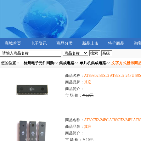
商城首页
电子资讯
商品分类
新品上市
特价商品
淘
您的位置：
杭州电子元件网购
>>
集成电路
>>
单片机集成电路
>>
文字方式显示商
商品名称：
AT89S52 89S52 AT89S52-24PU 89
商品品牌：
其它
商品简介：
市 场 价：
￥10元
商品名称：
AT89C52-24PC AT89C52-24PI 
商品品牌：
其它
商品简介：
市 场 价：
￥10元