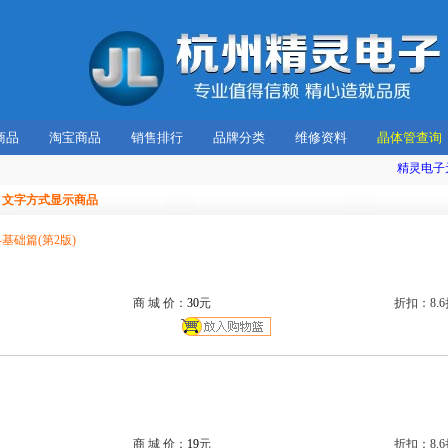
商品
淘宝商品
销售排行
品牌分类
维修资料
晶体管查询
精灵电子元
>
文字方式显示商品
-基础篇(第2版)
商 城 价：
30
元
折扣：8.6
商 城 价：
19
元
折扣：8.6