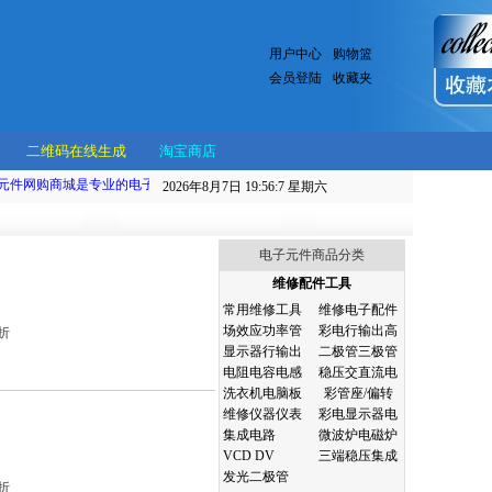
用户中心
购物篮
会员登陆
收藏夹
二维码在线生成
淘宝商店
件网购商城是专业的电子元件批发、零售、网购服务的网站，本商城主要在线销售小家
2026年8月7日 19:56:7
星期六
电子元件商品分类
维修配件工具
常用维修工具
维修电子配件
场效应功率管
彩电行输出高
折
显示器行输出
二极管三极管
电阻电容电感
稳压交直流电
洗衣机电脑板
彩管座/偏转
维修仪器仪表
彩电显示器电
集成电路
微波炉电磁炉
VCD DV
三端稳压集成
发光二极管
折