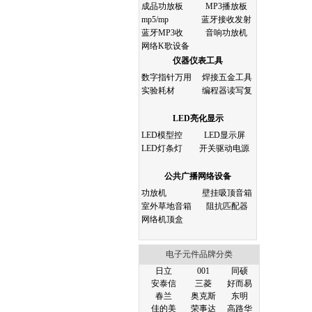
成品功放板
MP3播放板
mp5/mp
蓝牙接收发射
蓝牙MP3收
音响功放机
网络K歌设备
仪器仪表工具
数字指针万用
焊接五金工具
实验耗材
编程器读写复
LED亮化显示
LED模型控
LED显示屏
LED灯条灯
开关驱动电源
公共广播网络设备
功放机
壁挂吸顶音箱
室外草地音箱
阻抗匹配器
网络机顶盒
电子元件品牌分类
日立
001
同硕
安泰信
三菱
好而易
春兰
奥克斯
东明
佳的美
荣事达
高路华