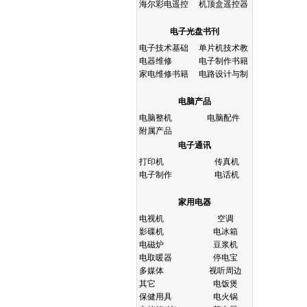
海尔彩电遥控
机顶盒遥控器
电子光盘书刊
电子技术基础
单片机技术教
电器维修
电子制作书籍
家电维修书籍
电路设计与制
电脑产品
电脑整机
电脑配件
附属产品
电子通讯
打印机
传真机
电子制作
电话机
家用电器
电视机
空调
影碟机
电冰箱
电磁炉
豆浆机
电取暖器
停电宝
多媒体
视听周边
其它
电饭煲
保健用具
电火锅