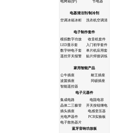
电烤箱(炉)
节电器
电器清洁剂/制冷剂
空调冰箱冰柜
洗衣机空调清
电子制作套件
模拟数字功放
收音机套件
LED显示套
入门初学套件
数字钟电子套
单片机应用套
遥控开关报警
贴片焊接训练
家用智能产品
公牛插座
耐王插座
波茵插座
同硕插座
智能遥控器
电子元器件
集成电路
电阻电容
晶体二三极管
开关按钮继电
插头插座
电感变压器
光电声器件
PCB实验板
电子散热器片
蓝牙音响功放板