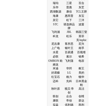
瑞珀
三星
百合
乐华
普惠
东芝
西湖数源
康佳
TCL王牌
海康
惠而普
东宝
其它
松下
三洋
STC
请选择品
波茵
牌
飞利浦
JBL
韩国三莹
科龙
松乐
英菲
克/inphic
尼吉康
客所思
宏兴
上广电
银叶王
南孚
水星
百易通
百视维
必联
索尔
铭希
OMRON 欧
飞利蒲
电容
姆龙
米迪
华邦
耐王
好易极
LG
美的
红宝石
格力
蚬华
迈科
先科
日本黑金
刚
秋叶原
视贝 帝
高洁
创
联创
众合
创维
康联
帝创
群达
实益
优利德
胜利