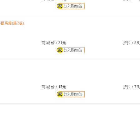
-提高篇(第2版)
商 城 价：
31
元
折扣：8.9
商 城 价：
15
元
折扣：7.5