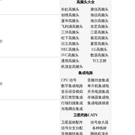
高频头大全
长虹高频头
康佳高频头
创维高频头
海信高频头
厦华高频头
海尔高频头
飞利浦高频头
东芝高频头
三洋高频头
三星高频头
松下高频头
索尼高频头
折
日立高频头
夏普高频头
NEC高频头
LG高频头
JVC高频头
数源高频头
通用高频头
TCL王牌
机顶盒高频头
集成电路
CPU 信号
音频功放集成
折
数字集成电路
单片机集成电
音乐语音模拟
开关电源集成
其它类型集成
存储器集成电
行场扫描集成
集成电路插座
光电耦合集成
卫星闭路CATV
卫星器材配件
信号放大器
信号分支分配
各种线材
音视频转换器
网络机顶盒