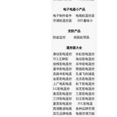
电子电器小产品
电子制作套件
电视机遥控器
空调机遥控器
DIY趣味小
安防产品
防盗监控
画面处理器、
遥控器大全
康佳彩电遥控
长虹彩电遥控
TCL王牌彩
海信彩电遥控
创维彩电遥控
乐华彩电遥控
厦华彩电遥控
熊猫彩电遥控
高路华彩电遥
孔雀飞利浦遥
金星彩电遥控
北京彩电遥控
上广电彩电遥
松下彩电遥控
LG彩电遥控
东芝彩电遥控
索尼彩电遥控
三星彩电遥控
三洋彩电遥控
日立彩电遥控
夏普彩电遥控
JVC彩电遥
西湖数源电视
各种品牌空调
其它品牌电视
电视空调万能