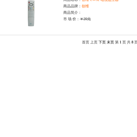
商品品牌：
创维
商品简介：
市 场 价：
￥20元
首页 上页
下页
末页
第
1
页 共
8
页