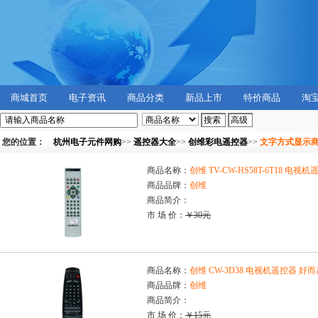
商城首页
电子资讯
商品分类
新品上市
特价商品
淘
您的位置：
杭州电子元件网购
>>
遥控器大全
>>
创维彩电遥控器
>>
文字方式显示
商品名称：
创维 TV-CW-HS58T-6T18 电视
商品品牌：
创维
商品简介：
市 场 价：
￥30元
商品名称：
创维 CW-3D38 电视机遥控器 好而
商品品牌：
创维
商品简介：
市 场 价：
￥15元